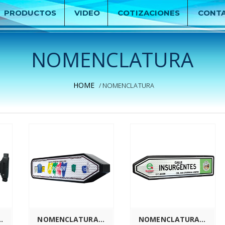
PRODUCTOS
VIDEO
COTIZACIONES
CONT
NOMENCLATURA
HOME
/ NOMENCLATURA
s
Leer más
A / AGI-NM91
NOMENCLATURA DE LUJO / AGI-NMLJ-119
NOMENCLATURA URBAN / AGI-NM104